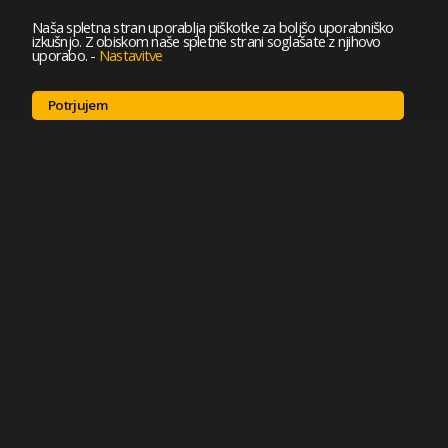
Naša spletna stran uporablja piškotke za boljšo uporabniško
izkušnjo. Z obiskom naše spletne strani soglašate z njihovo
uporabo.
-
Nastavitve
Potrjujem