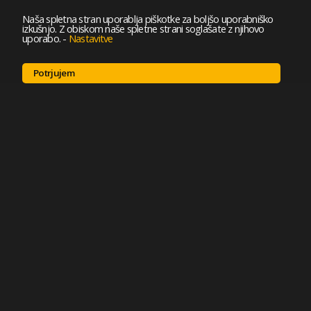
Naša spletna stran uporablja piškotke za boljšo uporabniško
izkušnjo. Z obiskom naše spletne strani soglašate z njihovo
uporabo.
-
Nastavitve
Potrjujem