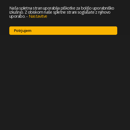
Naša spletna stran uporablja piškotke za boljšo uporabniško
izkušnjo. Z obiskom naše spletne strani soglašate z njihovo
uporabo.
-
Nastavitve
Potrjujem